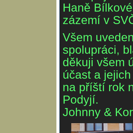
Haně Bílkové
zázemí v SV
Všem uveden
spolupráci, b
děkuji všem 
účast a jejic
na příští rok 
Podyjí.
Johnny & Kor