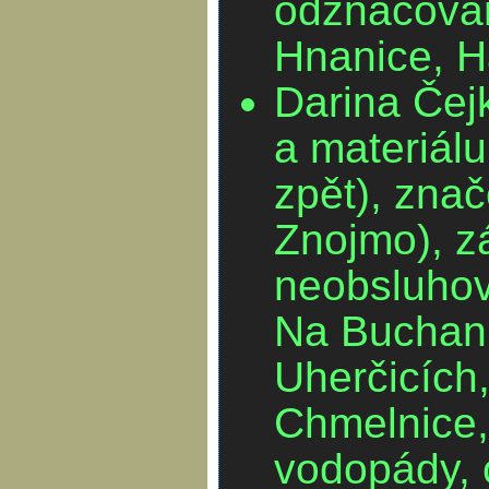
odznačován
Hnanice, 
Darina Čejk
a materiál
zpět), zna
Znojmo), z
neobsluhov
Na Buchanu
Uherčicích,
Chmelnice,
vodopády, 