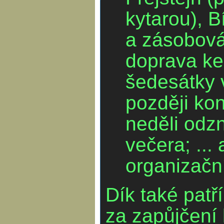
kytarou), 
a zásobová
doprava ke 
šedesátky v
později kon
neděli odz
večera; ... 
organizačn
Dík také patří
za zapůjčení 