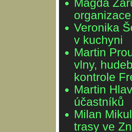
Magda Zár
organizace 
Veronika Š
v kuchyni
Martin Prou
vlny, hude
kontrole Fr
Martin Hla
účastníků
Milan Miku
trasy ve Z