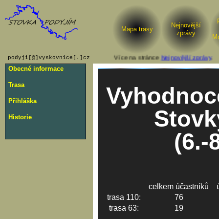
Nejnovější
Mapa trasy
zprávy
Mo
∴ Více na stránce
Nejnovější zprávy
.
podyji[@]vyskovnice[.]cz
Obecné informace
Trasa
Vyhodnoce
Přihláška
Stovk
Historie
(6.-
celkem účastníků
trasa 110:
76
trasa 63:
19