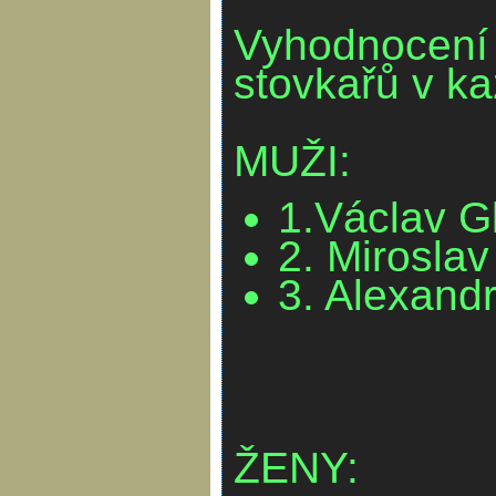
Vyhodnocení p
stovkařů v ka
MUŽI:
1.Václav G
2. Mirosla
3. Alexandr
ŽENY: