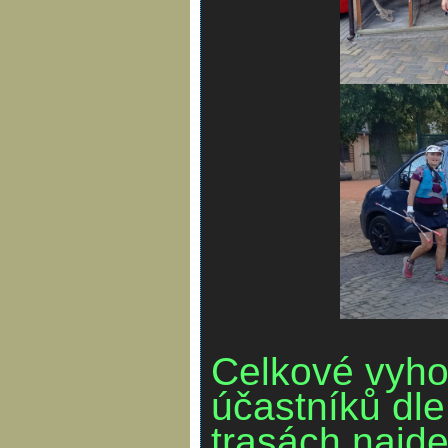
Celkové vyh
účastníků dl
trasách najde