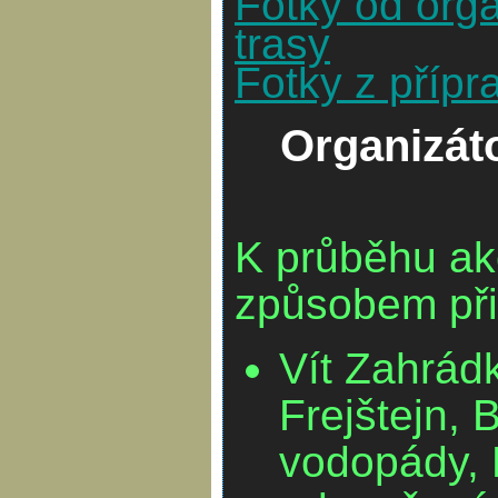
Fotky od orga
trasy
Fotky z přípr
Organizát
K průběhu a
způsobem při
Vít Zahrádk
Frejštejn, 
vodopády, H