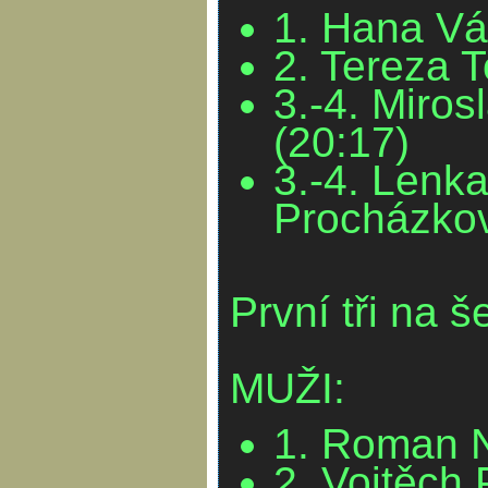
1. Hana Vá
2. Tereza 
3.-4. Miros
(20:17)
3.-4. Lenk
Procházkov
První tři na 
MUŽI:
1. Roman 
2. Vojtěch