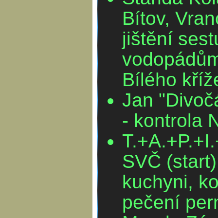
Bítov, Vra
jištění ses
vodopádům
Bílého kříž
Jan "Divoč
- kontrola
T.+A.+P.+I.
SVČ (start
kuchyni, ko
pečení pe