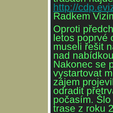
http://cdp.evi
Radkem Vizi
Oproti předc
letos poprvé 
museli řešit 
nad nabídkou 
Nakonec se pá
vystartovat mo
zájem projevi
odradit přetr
počasím. Šlo
trase z roku 