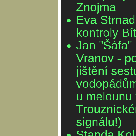
Znojma
Eva Strnad
kontroly B
Jan "Šáfa" 
Vranov - p
jištění ses
vodopádům,
u melounu 
Trouznické
signálu!)
Standa Kol