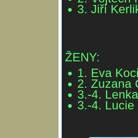
3. Jiří Kerl
ŽENY:
1. Eva Koc
2. Zuzana 
3.-4. Lenk
3.-4. Lucie