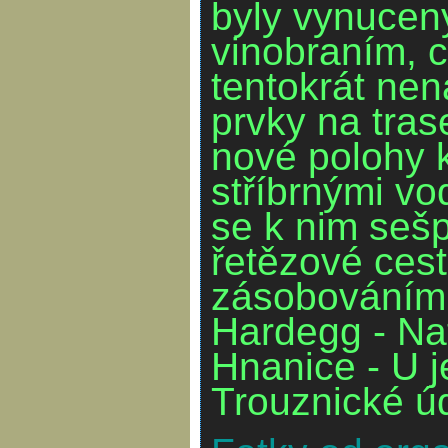
byly vynuce
vinobraním, c
tentokrát nen
prvky na tras
nové polohy k
stříbrnými vo
se k nim seš
řetězové cest
zásobováním 
Hardegg - Na
Hnanice - U j
Trouznické úd