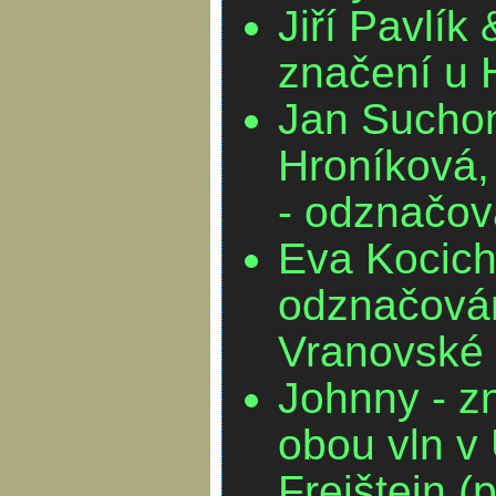
Jiří Pavlík
značení u 
Jan Sucho
Hroníková,
- odznačov
Eva Kocich
odznačová
Vranovské 
Johnny - zn
obou vln v 
Frejštejn (