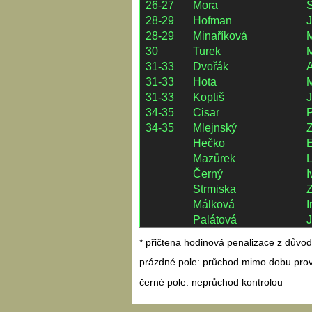
26-27
Mora
S
28-29
Hofman
J
28-29
Minaříková
30
Turek
M
31-33
Dvořák
A
31-33
Hota
M
31-33
Koptiš
J
34-35
Cisar
P
34-35
Mlejnský
Hečko
Mazůrek
L
Černý
I
Strmiska
Málková
I
Palátová
* přičtena hodinová penalizace z důvod
prázdné pole: průchod mimo dobu prov
černé pole: neprůchod kontrolou