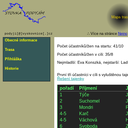
Mapa tras
∴ Více na stránce
Nejnovějš
podyji[@]vyskovnice[.]cz
Obecné informace
Počet účastníků/žen na startu: 41/10
Trasa
Počet účastníků/žen v cíli: 35/8
Přihláška
Nejmladší: Eva Konszká, nejstarší: Ladi
Historie
První tři účastníci v cíli s vyluštěnou t
Řešení tajenky
pořadí
Příjmení
1
Týče
2
Suchomel
3
Mondri
P
4-5
Karč
4-5
Váchová
6
Svoboda