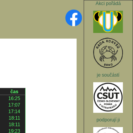
Akci pořádá
je součástí
čas
16:25
17:07
17:14
18:11
podporují ji
18:11
19:23