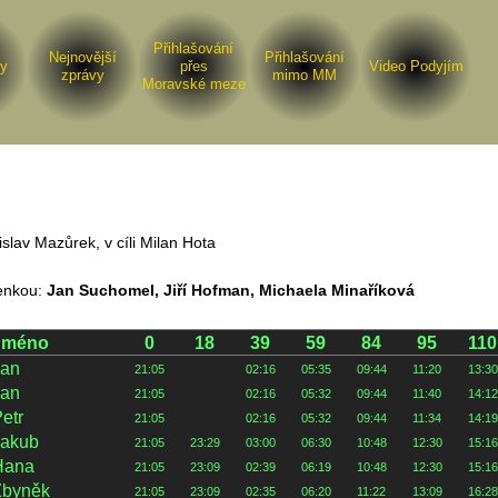
Přihlašování
Nejnovější
Přihlašování
y
přes
Video Podyjím
zprávy
mimo MM
Moravské meze
í zprávy
.
slav Mazůrek, v cíli Milan Hota
ajenkou:
Jan Suchomel, Jiří Hofman, Michaela Minaříková
Jméno
0
18
39
59
84
95
110
Jan
21:05
02:16
05:35
09:44
11:20
13:30
Jan
21:05
02:16
05:32
09:44
11:40
14:12
etr
21:05
02:16
05:32
09:44
11:34
14:19
Jakub
21:05
23:29
03:00
06:30
10:48
12:30
15:16
Hana
21:05
23:09
02:39
06:19
10:48
12:30
15:16
Zbyněk
21:05
23:09
02:35
06:20
11:22
13:09
16:28