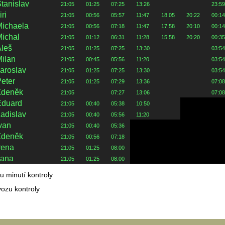
tanislav
21:05
01:25
07:25
13:26
23:59
iri
21:05
00:56
05:57
11:47
18:05
20:22
00:14
Michaela
21:05
00:56
07:18
11:47
17:58
20:10
00:14
ichal
21:05
01:12
06:31
11:28
15:58
20:20
00:35
leš
21:05
01:25
07:25
13:30
03:54
ilan
21:05
00:45
05:56
11:20
03:54
aroslav
21:05
01:25
07:25
13:30
03:54
eter
21:05
01:25
07:29
13:36
07:08
Zdeněk
21:05
07:27
13:06
07:08
Eduard
21:05
00:40
05:38
10:50
adislav
21:05
00:40
05:56
11:20
van
21:05
00:40
05:36
Zdeněk
21:05
00:56
07:18
rena
21:05
01:25
08:00
Jana
21:05
01:25
08:00
u minutí kontroly
ozu kontroly