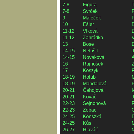
7-8
Figura
7-8
Švrček
F
9
Maleček
P
10
Ešler
D
11-12
Vlková
11-12
Zahrádka
V
13
Böse
D
14-15
Netušil
J
14-15
Nováková
16
Rajnošek
17
Koszyk
R
18-19
Holub
M
18-19
Mahdalová
20-21
Čahojová
I
20-21
Kováč
J
22-23
Šejnohová
22-23
Zobac
24-25
Konszká
24-25
Kůs
26-27
Hlaváč
M