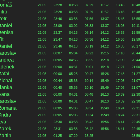
Tomáš
21:05
23:28
03:58
07:29
11:52
13:45
16:48
ilip
21:05
23:28
03:58
07:29
11:52
13:45
16:48
etr
21:05
23:46
03:58
07:56
13:37
15:45
18:55
aniel
21:05
23:09
03:02
06:33
13:37
16:08
19:11
Denisa
21:05
23:37
04:13
08:14
14:12
18:33
19:59
ít
21:05
23:47
04:13
08:36
14:12
16:36
19:59
aniel
21:05
23:46
04:13
08:19
14:12
16:35
20:17
aroslav
21:05
00:07
05:04
09:22
15:15
17:10
20:44
Andrea
21:05
00:05
04:55
08:55
15:18
17:09
20:44
Zdeněk
21:05
00:00
04:31
09:01
15:18
17:27
21:00
afał
21:05
00:00
05:25
09:47
15:26
17:48
21:27
ichal
21:05
00:44
05:36
10:14
15:49
17:05
21:07
Hanka
21:05
00:40
05:36
10:10
15:49
17:05
21:07
vana
21:05
00:00
04:31
08:48
16:13
18:39
22:30
aroslav
21:05
00:00
04:31
08:47
16:13
18:39
22:30
Romana
21:05
00:05
05:06
09:34
15:49
18:24
22:31
Ondra
21:05
00:05
05:06
09:34
15:49
18:24
22:31
Eva
21:05
23:30
03:58
08:42
15:56
18:41
22:45
Marek
21:05
23:31
03:58
08:42
15:56
18:41
22:45
artin
21:05
01:25
07:29
13:25
23:59